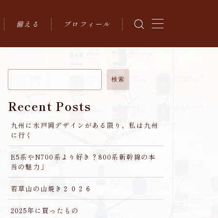
備える
プロフィール
地震対策
環境
検索
Recent Posts
九州に水戸岡デザインがある限り、私は九州
に行く
E5系やN700系より好き？800系新幹線の本
当の魅力」
若草山の山焼き２０２６
2025年に買ったもの