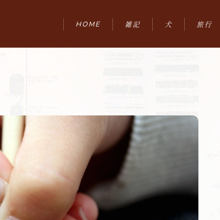
HOME
雑記
犬
旅行
ひとりごと
九州
HOME
雑記
ひとりごと
鉄道
うつ