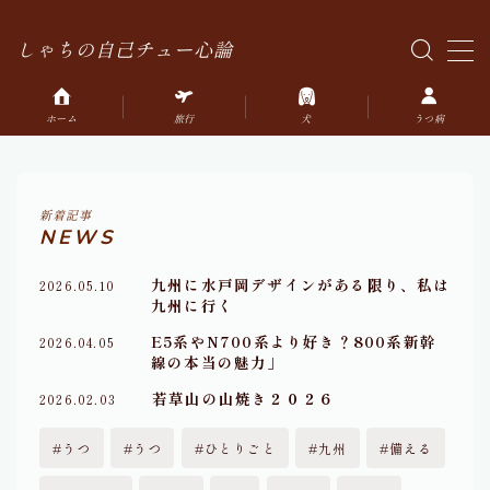
しゃちの自己チュー心論
MENU
ホーム
旅行
犬
うつ病
HOME
雑記
新着記事
NEWS
ひとりごと
九州に水戸岡デザインがある限り、私は
2026.05.10
鉄道
九州に行く
E5系やN700系より好き？800系新幹
2026.04.05
うつ
線の本当の魅力」
若草山の山焼き２０２６
2026.02.03
犬
うつ
うつ
ひとりごと
九州
備える
旅行