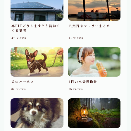
卒FITどうします？と訪ねて
九州行きフェリーまとめ
くる業者
47
views
41
views
犬のハーネス
1日の水分摂取量
37
views
36
views