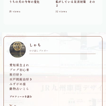
うちの犬の今年の変化
私がしている災害対策 その
２
35
views
32
views
しゃち
かけ出しブロガー
愛知県生まれ
ブログ初心者
旅行好き
水戸岡鋭治好き
みずがめ座
動物占いとら
プロフィールを読む