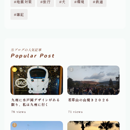
地震対策
旅行
犬
環境
鉄道
九州
雑記
フェリー
備える
地震対策
当ブログの人気記事
詐欺
Popular Post
プロフィール
プライバシーポリシー・免責事項
九州に水戸岡デザインがある
若草山の山焼き２０２６
お問い合わせ
限り、私は九州に行く
78
views
71
views