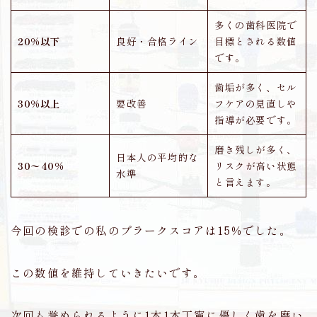
多くの歯科医院で
20%以下
良好・合格ライン
目標とされる数値
です。
歯垢が多く、セル
30%以上
要改善
フケアの見直しや
指導が必要です。
磨き残しが多く、
日本人の平均的な
30〜40%
リスクが高い状態
水準
と言えます。
今回の検診での私のプラークスコアは15％でした。
この数値を維持していきたいです。
次回も誉められるように1本1本丁寧に優しく歯を磨い