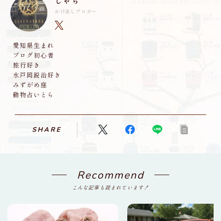
しゃち
かけ出しブロガー
愛知県生まれ
ブログ初心者
旅行好き
水戸岡鋭治好き
みずがめ座
動物占いとら
SHARE
Recommend
こんな記事も読まれています！