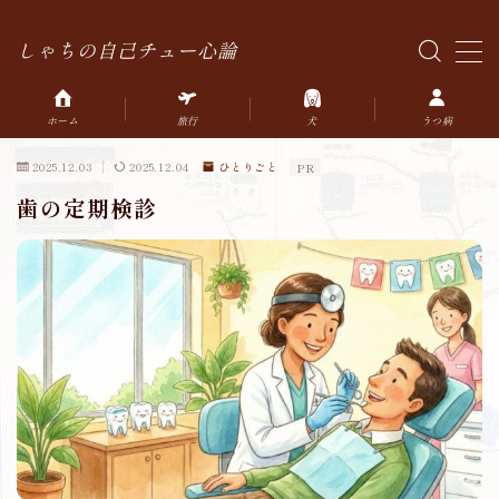
しゃちの自己チュー心論
MENU
ホーム
旅行
犬
うつ病
HOME
2025.12.03
2025.12.04
ひとりごと
PR
歯の定期検診
雑記
ひとりごと
鉄道
うつ
犬
旅行