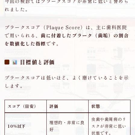
今回の検診ではプラークスコアが非常に低いと誉めら
れました。
プラークスコア（Plaque Score）は、主に歯科医院
で用いられる、
歯に付着したプラーク（歯垢）の割合
を数値化した指標
です。
目標値と評価
プラークスコアは低いほど、よく磨けていることを示
します。
スコア（目安）
評価
状態
虫歯や歯周病のリ
理想的・非常に良
10%以下
スクが非常に低い
好
状態です。