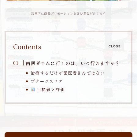
九州
記事内に商品プロモーションを含む場合があります
フェリー
備える
Contents
地震対策
CLOSE
詐欺
歯医者さんに行くのは、いつ行きますか？
治療するだけが歯医者さんではない
プロフィール
プラークスコア
目標値と評価
プライバシーポリシー・免責事項
お問い合わせ