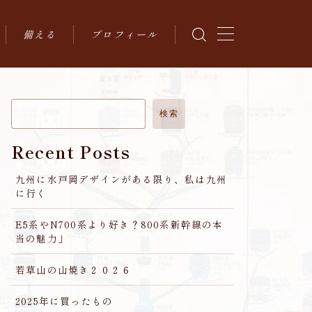
備える
プロフィール
地震対策
環境
検索
Recent Posts
九州に水戸岡デザインがある限り、私は九州
に行く
E5系やN700系より好き？800系新幹線の本
当の魅力」
若草山の山焼き２０２６
2025年に買ったもの