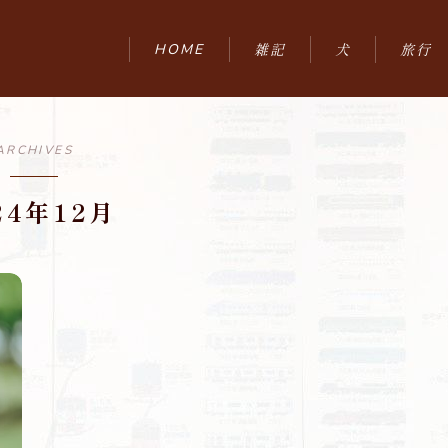
HOME
雑記
犬
旅行
ひとりごと
九州
ARCHIVES
HOME
24年12月
雑記
ひとりごと
鉄道
うつ