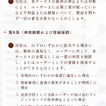
当社は，本サービスの提供の停止または中断
により，ユーザーまたは第三者が被ったいか
なる不利益または損害について，理由を問わ
ず一切の責任を負わないものとします。
第8条（利用制限および登録抹消）
当社は，以下のいずれかに該当する場合に
は，事前の通知なく，ユーザーに対して，本
サービスの全部もしくは一部の利用を制限
し，またはユーザーとしての登録を抹消する
ことができるものとします。
本規約のいずれかの条項に違反した場合
登録事項に虚偽の事実があることが判明した
場合
決済手段として当該ユーザーが届け出たクレ
ジットカードが利用停止となった場合