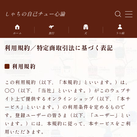
しゃちの自己チュー心論
MENU
ホーム
旅行
犬
うつ病
HOME
利用規約／特定商取引法に基づく表記
雑記
利用規約
ひとりごと
鉄道
この利用規約（以下，「本規約」といいます。）は，
〇〇（以下，「当社」といいます。）がこのウェブサ
イト上で提供するオンラインショップ（以下，「本サ
うつ
ービス」といいます。）の利用条件を定めるもので
す。登録ユーザーの皆さま（以下，「ユーザー」とい
犬
います。）には，本規約に従って，本サービスをご利
用いただきます。
旅行