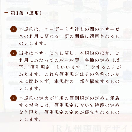
九州
第1条（適用）
フェリー
本規約は，ユーザーと当社との間の本サービ
備える
スの利用に関わる一切の関係に適用されるも
のとします。
地震対策
当社は本サービスに関し，本規約のほか，ご
詐欺
利用にあたってのルール等，各種の定め（以
下,「個別規定」といいます。）をすることが
プロフィール
あります。これら個別規定はその名称のいか
んに関わらず，本規約の一部を構成するもの
とします。
プライバシーポリシー・免責事項
本規約の定めが前項の個別規定の定めと矛盾
する場合には，個別規定において特段の定め
お問い合わせ
なき限り，個別規定の定めが優先されるもの
とします。