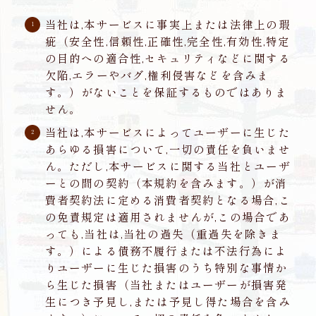
当社は,本サービスに事実上または法律上の瑕
疵（安全性,信頼性,正確性,完全性,有効性,特定
の目的への適合性,セキュリティなどに関する
欠陥,エラーやバグ,権利侵害などを含みま
す。）がないことを保証するものではありま
せん。
当社は,本サービスによってユーザーに生じた
あらゆる損害について,一切の責任を負いませ
ん。ただし,本サービスに関する当社とユーザ
ーとの間の契約（本規約を含みます。）が消
費者契約法に定める消費者契約となる場合,こ
の免責規定は適用されませんが,この場合であ
っても,当社は,当社の過失（重過失を除きま
す。）による債務不履行または不法行為によ
りユーザーに生じた損害のうち特別な事情か
ら生じた損害（当社またはユーザーが損害発
生につき予見し,または予見し得た場合を含み